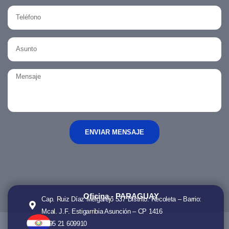
ENVIAR MENSAJE
Oficina - PARAGUAY
Cap. Ruiz Díaz Melgarejo 537 Distrito: Recoleta – Barrio:
Mcal. J.F. Estigarribia Asunción – CP 1416
+595 21 609910