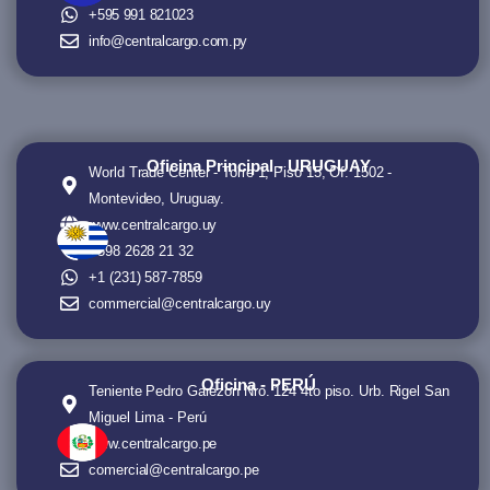
+595 991 821023
info@centralcargo.com.py
Oficina Principal - URUGUAY
World Trade Center - Torre 1, Piso 15, Of. 1502 -
Montevideo, Uruguay.
www.centralcargo.uy
+598 2628 21 32
+1 (231) 587-7859
commercial@centralcargo.uy
Oficina - PERÚ
Teniente Pedro Garezon Nro. 124 4to piso. Urb. Rigel San
Miguel Lima - Perú
www.centralcargo.pe
comercial@centralcargo.pe